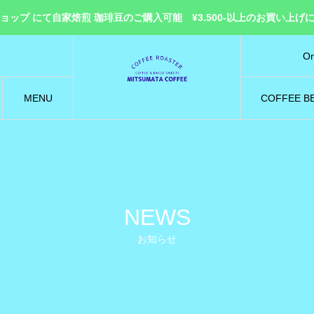
ョップ にて自家焙煎 珈琲豆のご購入可能 ¥3.500-以上のお買い上げ
On
オン
MENU
COFFEE B
メニュー
コーヒービ
NEWS
お知らせ