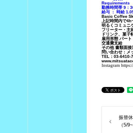
Requirements
勤務時間帯 9：30
給与 ： 時給 1.
Basic Coffee
上記時間内で4h
明るくコミュニ
フリーター・主
ドリンク、菓子
雇用形態 パー
交通費支給
その他 書類面
問い合わせ：メ
TEL：03-6410-
www.mitsuatac
Instagram
https:
振替休
（5/9~