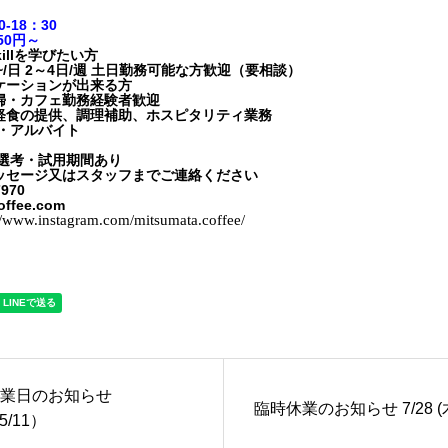
‐18：30
050円～
 Skillを学びたい方
~/日 2～4日/週 土日勤務可能な方歓迎（要相談）
ケーションが出来る方
婦・カフェ勤務経験者歓迎
軽食の提供、調理補助、ホスピタリティ業務
ト・アルバイト
接選考・試用期間あり
ッセージ又はスタッフまでご連絡ください
7970
offee.com
//www.instagram.com/mitsumata.coffee/
業日のお知らせ
臨時休業のお知らせ 7/28 (
5/11）