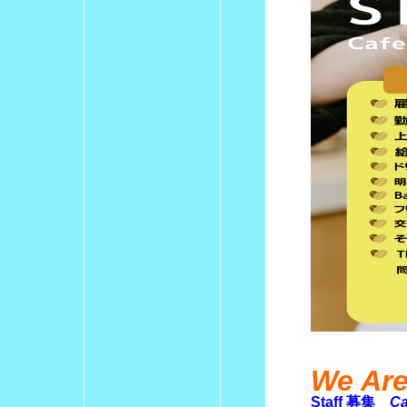
We Are
Staff 募集
Cafe