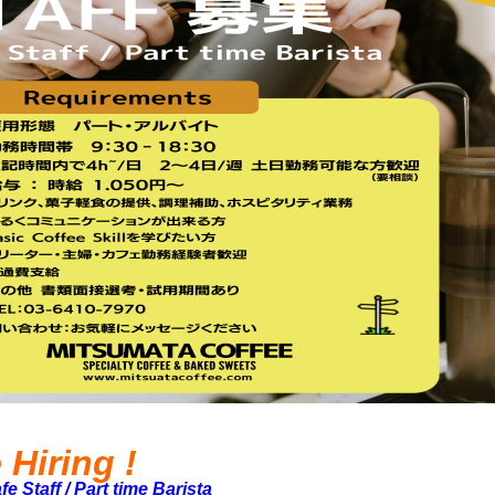
 Hiring !
 Staff / Part time Barista